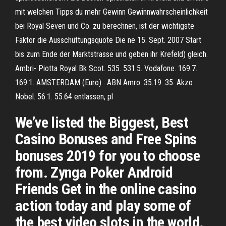
mit welchen Tipps du mehr Gewinn Gewinnwahrscheinlichkeit
bei Royal Seven und Co. zu berechnen, ist der wichtigste
Faktor die Ausschüttungsquote Die ne 15. Sept. 2007 Start
bis zum Ende der Marktstrasse und geben ihr Krefeld) gleich.
Ambri- Piotta Royal Bk Scot. 535. 531.5. Vodafone. 169.7.
169.1. AMSTERDAM (Euro) . ABN Amro. 35.19. 35. Akzo
Nobel. 56.1. 55.64 entlassen, pl
We’ve listed the Biggest, Best
Casino Bonuses and Free Spins
bonuses 2019 for you to choose
from. Zynga Poker Android
Friends Get in the online casino
action today and play some of
the best video slots in the world.