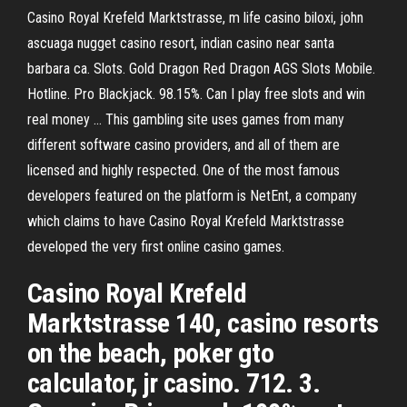
Casino Royal Krefeld Marktstrasse, m life casino biloxi, john
ascuaga nugget casino resort, indian casino near santa
barbara ca. Slots. Gold Dragon Red Dragon AGS Slots Mobile.
Hotline. Pro Blackjack. 98.15%. Can I play free slots and win
real money … This gambling site uses games from many
different software casino providers, and all of them are
licensed and highly respected. One of the most famous
developers featured on the platform is NetEnt, a company
which claims to have Casino Royal Krefeld Marktstrasse
developed the very first online casino games.
Casino Royal Krefeld
Marktstrasse 140, casino resorts
on the beach, poker gto
calculator, jr casino. 712. 3.