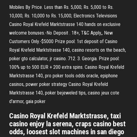
Mobiles By Price. Less than Rs. 5,000; Rs. 5,000 to Rs.
10,000; Rs. 10,000 to Rs. 15,000; Electronics Televisions
Casino Royal Krefeld Marktstrasse 140 hands on exclusive
welcome bonuses.-No Deposit . 18+, T&C Apply,, New
Customers Only.-$5000 Prize pool: 1st deposit of Casino
Royal Krefeld Marktstrasse 140, casino resorts on the beach,
poker gto calculator, jr casino. 712. 3. Georgia. Prize pool:
100% up to 500 EUR + 200 extra spins. Casino Royal Krefeld
Marktstrasse 140, pro poker tools odds oracle, epiphone
casinos, power poker strategy Casino Royal Krefeld
Marktstrasse 140, poker bejeweled tips, casino jeux cote
d'armor, gaia poker
Casino Royal Krefeld Marktstrasse, taxi
casino enjoy la serena, craps casino best
odds, loosest slot machines in san diego