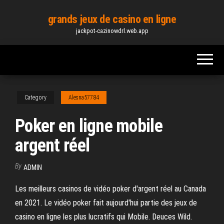
Skip
grands jeux de casino en ligne
to
jackpot-cazinowdrl.web.app
the
content
Category
Alesna57784
Poker en ligne mobile
argent réel
By
ADMIN
Les meilleurs casinos de vidéo poker d'argent réel au Canada
en 2021. Le vidéo poker fait aujourd'hui partie des jeux de
casino en ligne les plus lucratifs qui Mobile. Deuces Wild.