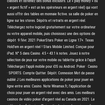
classés et obtenez des bonus exclusifs. Le « play money » ou
« argent fictif » est un les opérateurs en argent réel) qui vont
aussi offrir des tables en monnaie fictive. sa salle de poker en
ligne sur les stores. Dépôts et retraits en argent réel.
Téléchargez notre logiciel gratuitement sur votre ordinateur
ou votre appareil mobile, puis choisissez une des options de
dépôt 9 févr. 2021 PokerStars Poker en Lign‪e‬ 17+. Texas
Hold'em en argent réel ! Stars Mobile Limited. Conçue pour
iPad. N° 5 dans Casino. 4.5 • 43.1 k notes. Jouez à notre
sélection de jeux sur votre mobile ou tablette grâce à l'appli
Téléchargez l'appli mobile pour iOS ou Android. Poker · Casino
· SPORTS. Compte Quitter. Dépôt. Connexion Mot de passe
oublié J Les meilleures applications de poker pour jouer en
ligne entre amis: Casino. Note Winamax.fr, l'application de
choix pour jouer en argent réel avec des amis. Les meilleurs
casinos de vidéo poker d'argent réel au Canada en 2021. Le