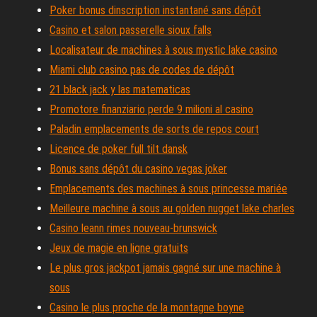
Poker bonus dinscription instantané sans dépôt
Casino et salon passerelle sioux falls
Localisateur de machines à sous mystic lake casino
Miami club casino pas de codes de dépôt
21 black jack y las matematicas
Promotore finanziario perde 9 milioni al casino
Paladin emplacements de sorts de repos court
Licence de poker full tilt dansk
Bonus sans dépôt du casino vegas joker
Emplacements des machines à sous princesse mariée
Meilleure machine à sous au golden nugget lake charles
Casino leann rimes nouveau-brunswick
Jeux de magie en ligne gratuits
Le plus gros jackpot jamais gagné sur une machine à
sous
Casino le plus proche de la montagne boyne