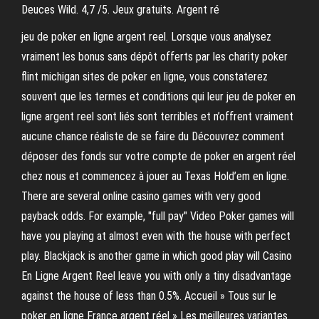
Deuces Wild. 4,7 /5. Jeux gratuits. Argent ré
jeu de poker en ligne argent reel. Lorsque vous analysez
vraiment les bonus sans dépôt offerts par les charity poker
flint michigan sites de poker en ligne, vous constaterez
souvent que les termes et conditions qui leur jeu de poker en
ligne argent reel sont liés sont terribles et n’offrent vraiment
aucune chance réaliste de se faire du Découvrez comment
déposer des fonds sur votre compte de poker en argent réel
chez nous et commencez à jouer au Texas Hold’em en ligne.
There are several online casino games with very good
payback odds. For example, "full pay" Video Poker games will
have you playing at almost even with the house with perfect
play. Blackjack is another game in which good play will Casino
En Ligne Argent Reel leave you with only a tiny disadvantage
against the house of less than 0.5%. Accueil » Tous sur le
poker en ligne France argent réel » Les meilleures variantes