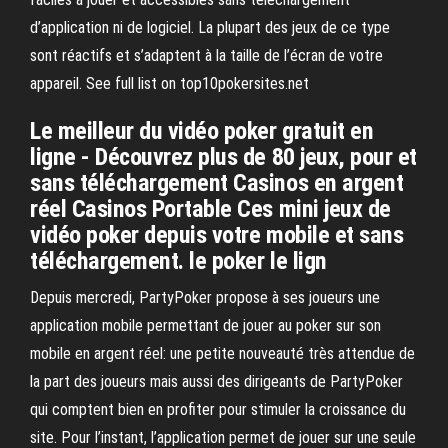
d’application ni de logiciel. La plupart des jeux de ce type
sont réactifs et s’adaptent à la taille de l’écran de votre
appareil. See full list on top10pokersites.net
Le meilleur du vidéo poker gratuit en
ligne - Découvrez plus de 80 jeux, pour et
sans téléchargement Casinos en argent
réel Casinos Portable Ces mini jeux de
vidéo poker depuis votre mobile et sans
téléchargement. le poker le lign
Depuis mercredi, PartyPoker propose à ses joueurs une
application mobile permettant de jouer au poker sur son
mobile en argent réel: une petite nouveauté très attendue de
la part des joueurs mais aussi des dirigeants de PartyPoker
qui comptent bien en profiter pour stimuler la croissance du
site. Pour l’instant, l’application permet de jouer sur une seule