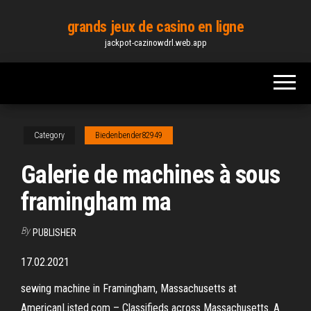
Skip
grands jeux de casino en ligne
to
jackpot-cazinowdrl.web.app
the
content
Category
Biedenbender82949
Galerie de machines à sous
framingham ma
By
PUBLISHER
17.02.2021
sewing machine in Framingham, Massachusetts at
AmericanListed.com – Classifieds across Massachusetts. A