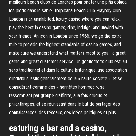
meilleurs beach clubs de Londres pour siroter une piña colada
les pieds dans le sable. Tropicana Beach Club Playboy Club
London is an uninhibited, luxury casino where you can relax,
play the best in casino games, dine, indulge, and unwind with
your friends. An icon in London since 1966, we go the extra
mile to provide the highest standards of casino games, and
make sure we understand what matters most to you - a great
game and great customer service. Un gentlemen’s club est, au
sens traditionnel et dans la culture britannique, une association
d'individus issus généralement de la « haute société », et se
considérant comme des « honnêtes hommes », se
rassemblant par groupe d'affinité, à la fois érudits et
philanthropes, et se réunissant dans le but de partager des
connaissances, des réseaux, des idées politiques et plus
eaturing a bar and a casino,