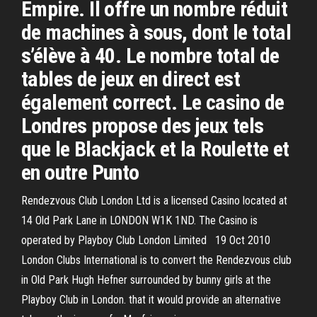
Empire. Il offre un nombre réduit
de machines à sous, dont le total
s’élève à 40. Le nombre total de
tables de jeux en direct est
également correct. Le casino de
Londres propose des jeux tels
que le Blackjack et la Roulette et
en outre Punto
Rendezvous Club London Ltd is a licensed Casino located at
14 Old Park Lane in LONDON W1K 1ND. The Casino is
operated by Playboy Club London Limited 19 Oct 2010
London Clubs International is to convert the Rendezvous club
in Old Park Hugh Hefner surrounded by bunny girls at the
Playboy Club in London. that it would provide an alternative