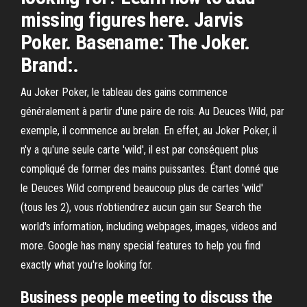
missing figures here. Jarvis
Poker. Basename: The Joker.
Brand:.
Au Joker Poker, le tableau des gains commence
généralement à partir d'une paire de rois. Au Deuces Wild, par
exemple, il commence au brelan. En effet, au Joker Poker, il
n'y a qu'une seule carte 'wild', il est par conséquent plus
compliqué de former des mains puissantes. Étant donné que
le Deuces Wild comprend beaucoup plus de cartes 'wild'
(tous les 2), vous n'obtiendrez aucun gain sur Search the
world's information, including webpages, images, videos and
more. Google has many special features to help you find
exactly what you're looking for.
Business people meeting to discuss the