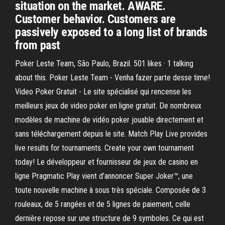
situation on the market. AWARE.
Customer behavior. Customers are
passively exposed to a long list of brands
from past
Poker Leste Team, São Paulo, Brazil. 501 likes · 1 talking
about this. Poker Leste Team - Venha fazer parte desse time!
Video Poker Gratuit - Le site spécialisé qui rencense les
meilleurs jeux de video poker en ligne gratuit. De nombreux
modèles de machine de vidéo poker jouable directement et
sans téléchargement depuis le site. Match Play Live provides
live results for tournaments. Create your own tournament
today! Le développeur et fournisseur de jeux de casino en
ligne Pragmatic Play vient d’annoncer Super Joker™, une
toute nouvelle machine à sous très spéciale. Composée de 3
rouleaux, de 5 rangées et de 5 lignes de paiement, celle
dernière repose sur une structure de 9 symboles. Ce qui est