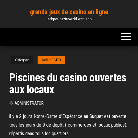
Skip
grands jeux de casino en ligne
to
jackpot-cazinowdrl.web.app
the
content
Category
Kolata33473
Piscines du casino ouvertes
aux locaux
By
ADMINISTRATOR
il y a 2 jours Notre-Dame d'Espérance au Suquet est ouverte
tous les jours de 9 de dépôt ( commerces et locaux publics),
répartis dans tous les quartiers