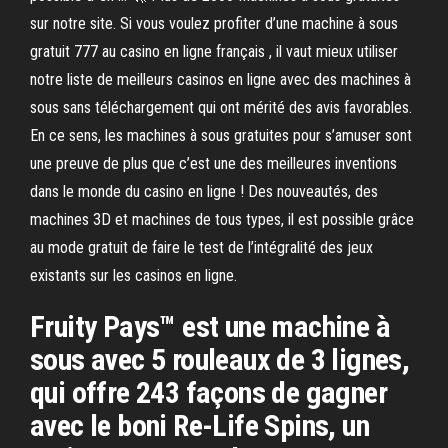
sur notre site. Si vous voulez profiter d’une machine à sous
gratuit 777 au casino en ligne français , il vaut mieux utiliser
notre liste de meilleurs casinos en ligne avec des machines à
sous sans téléchargement qui ont mérité des avis favorables.
En ce sens, les machines à sous gratuites pour s’amuser sont
une preuve de plus que c’est une des meilleures inventions
dans le monde du casino en ligne ! Des nouveautés, des
machines 3D et machines de tous types, il est possible grâce
au mode gratuit de faire le test de l’intégralité des jeux
existants sur les casinos en ligne.
Fruity Pays™ est une machine à
sous avec 5 rouleaux de 3 lignes,
qui offre 243 façons de gagner
avec le boni Re-Life Spins, un