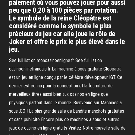
paiement où vous pouvez jouer pour aussi
peu que 0,20 à 100 pièces par rotation.
Le symbole de la reine Cléopâtre est
considéré comme le symbole le plus
précieux du jeu car elle joue le rôle de
Joker et offre le prix le plus élevé dans le
jeu.
See full list on moncasinoenligne.fr See full list on
casinoonlinefrancais.fr La machine à sous gratuite Cleopatra
est un jeu en ligne conçu par le célèbre développeur IGT. Ce
dernier est connu pour la conception et la fourniture de
merveilleux titres aussi bien aux casinos en ligne que
physiques partout dans le monde. Bienvenue sur Machines à
sous .CO ! La plus grande salle de bandits manchots gratuites
et sans publicité Encore plus de machines à sous et autres
jeux de casino en ligne gratuits Visitez Notre nouvelle salle de