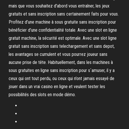
mais que vous souhaitez d'abord vous entraîner, les jeux
gratuits et sans inscription sans certainement faits pour vous.
Profitez d’une machine à sous gratuite sans inscription pour
bénéficier d’une confidentialité totale. Avec une slot en ligne
gratuit machine, la sécurité est optimale. Avec une slot ligne
gratuit sans inscription sans telechargement et sans depot,
les avantages se cumulent et vous pourrez joueur sans
aucune prise de tête. Habituellement, dans les machines à
sous gratuites en ligne sans inscription pour s`amuser, il y a
ceux qui ont tout perdu, ou ceux qui n’ont jamais essayé de
jouer dans un vrai casino en ligne et veulent tester les
possibilités des slots en mode démo.