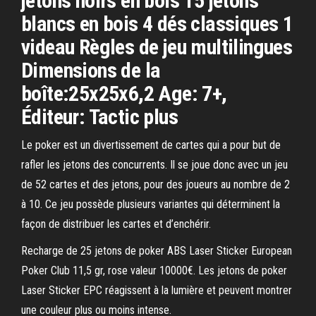
jetons noirs en bois 15 jetons
blancs en bois 4 dés classiques 1
videau Règles de jeu multilingues
Dimensions de la
boîte:25x25x6,2 Age: 7+,
Éditeur: Tactic plus
Le poker est un divertissement de cartes qui a pour but de
rafler les jetons des concurrents. Il se joue donc avec un jeu
de 52 cartes et des jetons, pour des joueurs au nombre de 2
à 10. Ce jeu possède plusieurs variantes qui déterminent la
façon de distribuer les cartes et d’enchérir.
Recharge de 25 jetons de poker ABS Laser Sticker European
Poker Club 11,5 gr, rose valeur 10000€. Les jetons de poker
Laser Sticker EPC réagissent à la lumière et peuvent montrer
une couleur plus ou moins intense.