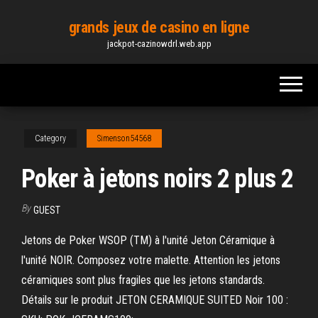
Skip
grands jeux de casino en ligne
to
jackpot-cazinowdrl.web.app
the
content
Category
Simenson54568
Poker à jetons noirs 2 plus 2
By
GUEST
Jetons de Poker WSOP (TM) à l'unité Jeton Céramique à
l'unité NOIR. Composez votre malette. Attention les jetons
céramiques sont plus fragiles que les jetons standards.
Détails sur le produit JETON CERAMIQUE SUITED Noir 100 :