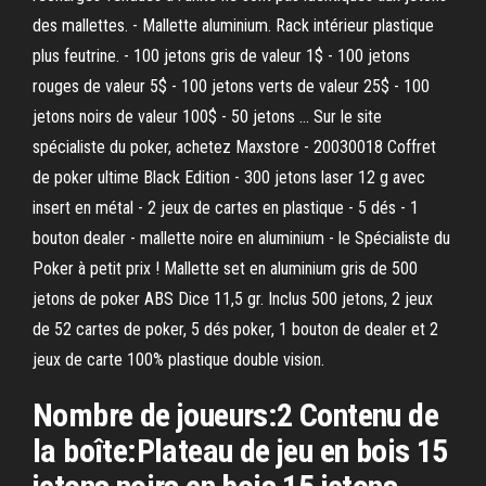
des mallettes. - Mallette aluminium. Rack intérieur plastique
plus feutrine. - 100 jetons gris de valeur 1$ - 100 jetons
rouges de valeur 5$ - 100 jetons verts de valeur 25$ - 100
jetons noirs de valeur 100$ - 50 jetons … Sur le site
spécialiste du poker, achetez Maxstore - 20030018 Coffret
de poker ultime Black Edition - 300 jetons laser 12 g avec
insert en métal - 2 jeux de cartes en plastique - 5 dés - 1
bouton dealer - mallette noire en aluminium - le Spécialiste du
Poker à petit prix ! Mallette set en aluminium gris de 500
jetons de poker ABS Dice 11,5 gr. Inclus 500 jetons, 2 jeux
de 52 cartes de poker, 5 dés poker, 1 bouton de dealer et 2
jeux de carte 100% plastique double vision.
Nombre de joueurs:2 Contenu de
la boîte:Plateau de jeu en bois 15